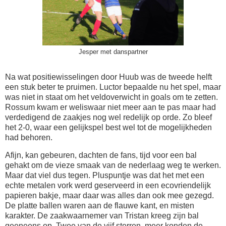
Jesper met danspartner
Na wat positiewisselingen door Huub was de tweede helft
een stuk beter te pruimen. Luctor bepaalde nu het spel, maar
was niet in staat om het veldoverwicht in goals om te zetten.
Rossum kwam er weliswaar niet meer aan te pas maar had
verdedigend de zaakjes nog wel redelijk op orde. Zo bleef
het 2-0, waar een gelijkspel best wel tot de mogelijkheden
had behoren.
Afijn, kan gebeuren, dachten de fans, tijd voor een bal
gehakt om de vieze smaak van de nederlaag weg te werken.
Maar dat viel dus tegen. Pluspuntje was dat het met een
echte metalen vork werd geserveerd in een ecovriendelijk
papieren bakje, maar daar was alles dan ook mee gezegd.
De platte ballen waren aan de flauwe kant, en misten
karakter. De zaakwaarnemer van Tristan kreeg zijn bal
geeneens op. Twee van de vijf sterren, meer konden de