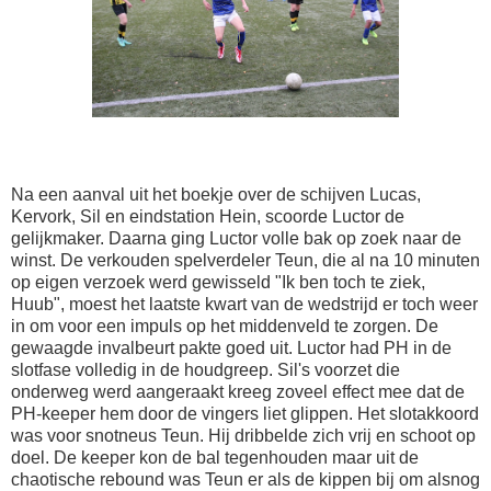
Na een aanval uit het boekje over de schijven Lucas,
Kervork, Sil en eindstation Hein, scoorde Luctor de
gelijkmaker. Daarna ging Luctor volle bak op zoek naar de
winst. De verkouden spelverdeler Teun, die al na 10 minuten
op eigen verzoek werd gewisseld "Ik ben toch te ziek,
Huub", moest het laatste kwart van de wedstrijd er toch weer
in om voor een impuls op het middenveld te zorgen. De
gewaagde invalbeurt pakte goed uit. Luctor had PH in de
slotfase volledig in de houdgreep. Sil's voorzet die
onderweg werd aangeraakt kreeg zoveel effect mee dat de
PH-keeper hem door de vingers liet glippen. Het slotakkoord
was voor snotneus Teun. Hij dribbelde zich vrij en schoot op
doel. De keeper kon de bal tegenhouden maar uit de
chaotische rebound was Teun er als de kippen bij om alsnog