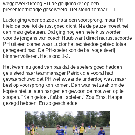
weggewerkt kreeg PH de gelijkmaker op een
presenteerblaadje geserveerd. Het stond zomaar 1-1.
Luctor ging weer op zoek naar een voorsprong, maar PH
hield de boel tot de rust goed dicht. Na de pauze moest het
dan maar gebeuren. Dat ging nog een hele klus worden
voor de jongens van coach Huub want direct na rust scoorde
PH uit een corner waar Luctor het rechterdoelgebied totaal
genegeerd had. De PH-speler kon de bal vogeltjevrij
binnnenvolleren. Het stond 1-2.
Het kwam nu goed van pas dat de spelers goed hadden
geluisterd naar teammanager Patrick die vooraf had
gewaarschuwd dat PH weliswaar de underdog was, maar
best op voorsprong kon komen. Dan was het zaak om de
kopjes niet te laten hangen en gewoon de mouwen op te
stropen. "Kein geloel, fußball spielen." Zou Ernst Happel
gezegd hebben. En zo geschiedde.