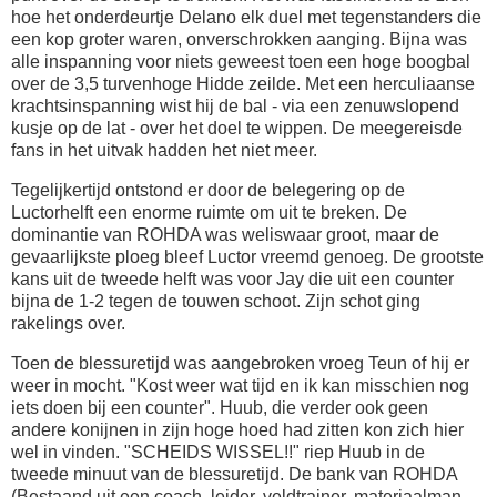
hoe het onderdeurtje Delano elk duel met tegenstanders die
een kop groter waren, onverschrokken aanging. Bijna was
alle inspanning voor niets geweest toen een hoge boogbal
over de 3,5 turvenhoge Hidde zeilde. Met een herculiaanse
krachtsinspanning wist hij de bal - via een zenuwslopend
kusje op de lat - over het doel te wippen. De meegereisde
fans in het uitvak hadden het niet meer.
Tegelijkertijd ontstond er door de belegering op de
Luctorhelft een enorme ruimte om uit te breken. De
dominantie van ROHDA was weliswaar groot, maar de
gevaarlijkste ploeg bleef Luctor vreemd genoeg. De grootste
kans uit de tweede helft was voor Jay die uit een counter
bijna de 1-2 tegen de touwen schoot. Zijn schot ging
rakelings over.
Toen de blessuretijd was aangebroken vroeg Teun of hij er
weer in mocht. "Kost weer wat tijd en ik kan misschien nog
iets doen bij een counter". Huub, die verder ook geen
andere konijnen in zijn hoge hoed had zitten kon zich hier
wel in vinden. "SCHEIDS WISSEL!!" riep Huub in de
tweede minuut van de blessuretijd. De bank van ROHDA
(Bestaand uit een coach, leider, veldtrainer, materiaalman,