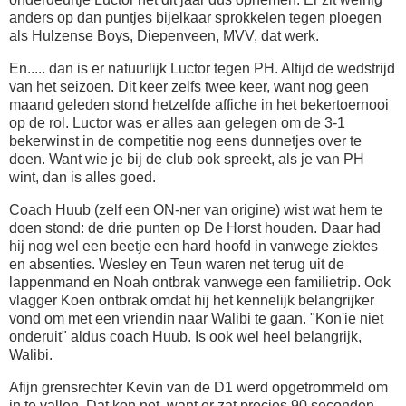
anders op dan puntjes bijelkaar sprokkelen tegen ploegen
als Hulzense Boys, Diepenveen, MVV, dat werk.
En..... dan is er natuurlijk Luctor tegen PH. Altijd de wedstrijd
van het seizoen. Dit keer zelfs twee keer, want nog geen
maand geleden stond hetzelfde affiche in het bekertoernooi
op de rol. Luctor was er alles aan gelegen om de 3-1
bekerwinst in de competitie nog eens dunnetjes over te
doen. Want wie je bij de club ook spreekt, als je van PH
wint, dan is alles goed.
Coach Huub (zelf een ON-ner van origine) wist wat hem te
doen stond: de drie punten op De Horst houden. Daar had
hij nog wel een beetje een hard hoofd in vanwege ziektes
en absenties. Wesley en Teun waren net terug uit de
lappenmand en Noah ontbrak vanwege een familietrip. Ook
vlagger Koen ontbrak omdat hij het kennelijk belangrijker
vond om met een vriendin naar Walibi te gaan. "Kon'ie niet
onderuit" aldus coach Huub. Is ook wel heel belangrijk,
Walibi.
Afijn grensrechter Kevin van de D1 werd opgetrommeld om
in te vallen. Dat kon net, want er zat precies 90 seconden