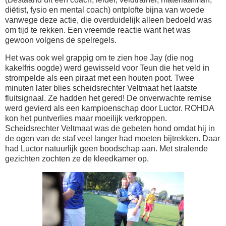
diëtist, fysio en mental coach) ontplofte bijna van woede
vanwege deze actie, die overduidelijk alleen bedoeld was
om tijd te rekken. Een vreemde reactie want het was
gewoon volgens de spelregels.
Het was ook wel grappig om te zien hoe Jay (die nog
kakelfris oogde) werd gewisseld voor Teun die het veld in
strompelde als een piraat met een houten poot. Twee
minuten later blies scheidsrechter Veltmaat het laatste
fluitsignaal. Ze hadden het gered! De onverwachte remise
werd gevierd als een kampioenschap door Luctor. ROHDA
kon het puntverlies maar moeilijk verkroppen.
Scheidsrechter Veltmaat was de gebeten hond omdat hij in
de ogen van de staf veel langer had moeten bijtrekken. Daar
had Luctor natuurlijk geen boodschap aan. Met stralende
gezichten zochten ze de kleedkamer op.