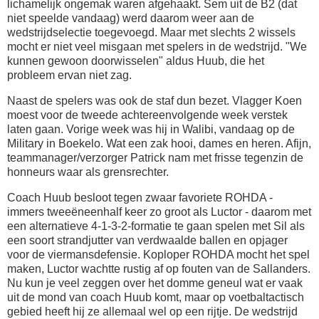
lichamelijk ongemak waren afgehaakt. Sem uit de B2 (dat
niet speelde vandaag) werd daarom weer aan de
wedstrijdselectie toegevoegd. Maar met slechts 2 wissels
mocht er niet veel misgaan met spelers in de wedstrijd. "We
kunnen gewoon doorwisselen" aldus Huub, die het
probleem ervan niet zag.
Naast de spelers was ook de staf dun bezet. Vlagger Koen
moest voor de tweede achtereenvolgende week verstek
laten gaan. Vorige week was hij in Walibi, vandaag op de
Military in Boekelo. Wat een zak hooi, dames en heren. Afijn,
teammanager/verzorger Patrick nam met frisse tegenzin de
honneurs waar als grensrechter.
Coach Huub besloot tegen zwaar favoriete ROHDA -
immers tweeëneenhalf keer zo groot als Luctor - daarom met
een alternatieve 4-1-3-2-formatie te gaan spelen met Sil als
een soort strandjutter van verdwaalde ballen en opjager
voor de viermansdefensie. Koploper ROHDA mocht het spel
maken, Luctor wachtte rustig af op fouten van de Sallanders.
Nu kun je veel zeggen over het domme geneul wat er vaak
uit de mond van coach Huub komt, maar op voetbaltactisch
gebied heeft hij ze allemaal wel op een rijtje. De wedstrijd