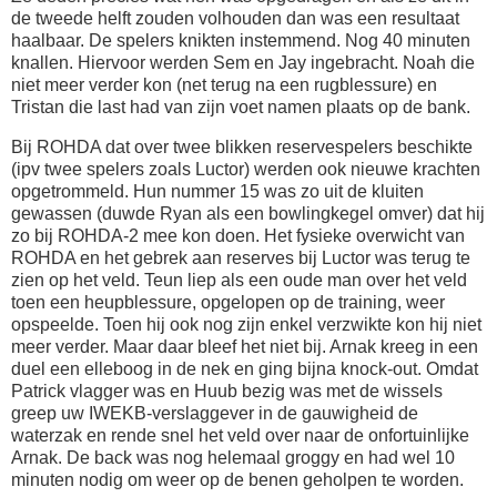
de tweede helft zouden volhouden dan was een resultaat
haalbaar. De spelers knikten instemmend. Nog 40 minuten
knallen. Hiervoor werden Sem en Jay ingebracht. Noah die
niet meer verder kon (net terug na een rugblessure) en
Tristan die last had van zijn voet namen plaats op de bank.
Bij ROHDA dat over twee blikken reservespelers beschikte
(ipv twee spelers zoals Luctor) werden ook nieuwe krachten
opgetrommeld. Hun nummer 15 was zo uit de kluiten
gewassen (duwde Ryan als een bowlingkegel omver) dat hij
zo bij ROHDA-2 mee kon doen. Het fysieke overwicht van
ROHDA en het gebrek aan reserves bij Luctor was terug te
zien op het veld. Teun liep als een oude man over het veld
toen een heupblessure, opgelopen op de training, weer
opspeelde. Toen hij ook nog zijn enkel verzwikte kon hij niet
meer verder. Maar daar bleef het niet bij. Arnak kreeg in een
duel een elleboog in de nek en ging bijna knock-out. Omdat
Patrick vlagger was en Huub bezig was met de wissels
greep uw IWEKB-verslaggever in de gauwigheid de
waterzak en rende snel het veld over naar de onfortuinlijke
Arnak. De back was nog helemaal groggy en had wel 10
minuten nodig om weer op de benen geholpen te worden.