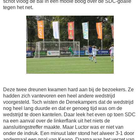
schot vloog de bal in een mooie boog over de SDC-goalie
tegen het net.
Deze twee dreunen kwamen hard aan bij de bezoekers. Ze
hadden zich vantevoren een heel andere wedstrijd
voorgesteld. Toch wisten de Denekampers dat de wedstrijd
nog heel lang duurde en dat er genoeg tijd was om de
wedstrijd te doen kantelen. Daar leek het even op toen SDC
na een aanval over de linkerflank uit het niets de
aansluitingstreffer maakte. Maar Luctor was er niet van
onder de indruk. Een minuut later stond het alweer 3-1 door
andermaal een goal van Keano. Daarna was het verzet van