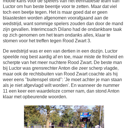
mooie kans voor de spelers van het éénnabeste team van
Luctor om hun beste beentje voor te zetten. Maar dat viel
toch een beetje tegen. Het is maar goed dat er geen
blaastesten worden afgenomen voorafgaand aan de
wedstrijd, want sommige spelers zouden dan door de mand
zijn gevallen. Interimcoach Dilano had de ondankbare taak
op zich genomen om het team ondanks alles, klaar te
stomen voor het treffen tegen Rood Zwart 3.
De wedstrijd was er een van dertien in een dozijn. Luctor
speelde nog best aardig af en toe, maar miste de frisheid en
scherpte van het meer nuchtere Rood Zwart. De beste man
bij Luctor was grensrechter Anton die zeer scherp vlagde,
maar ook de rechtsbuiten van Rood Zwart coachte als hij
weer eens "buitenspel stond": 'Je moet achter je man staan
als je niet afgevlagd wilt worden'. En wanneer de nummer
11 een keer een waardeloze corner nam, dan stond Anton
klaar met opbeurende woorden.