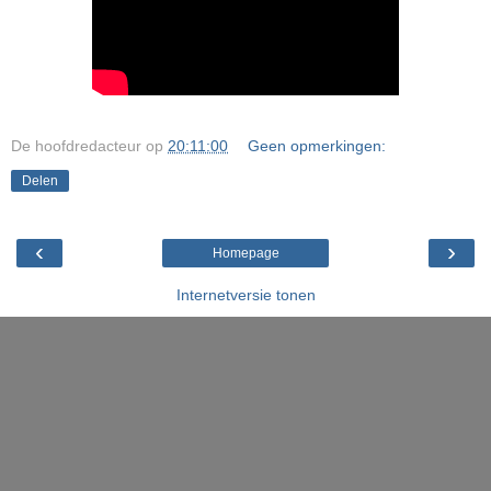
De hoofdredacteur
op
20:11:00
Geen opmerkingen:
Delen
‹
›
Homepage
Internetversie tonen