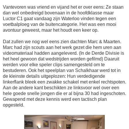
Vantevoren was vriend en vijand het er over eens: Ze staan
dan wel onbedreigd bovenaan in de hoofdklasse maar
Luctor C1 gaat vandaag zijn Waterloo vinden tegen een
voetbalploeg van de buitencategorie. Het was een mooi
avontuur geweest, maar het houdt een keer op.
Dat zullen we nog wel eens zien dachten Marc & Maarten.
Marc had zijn scouts aan het werk gezet die hem uren aan
videomateriaal hadden aangeleverd. (In de Derde Divisie is
het heel gewoon dat wedstrijden worden gefilmd) Daaruit
werden voor elke speler clips samengesteld om te
bestuderen. Ook het speelplan van Schalkhaar werd tot in
de kleinste details uitgeplozen: Hun verdedigende
linkerflank bleek een zwakke schakel met enkel rechtspoten.
Aan de andere kant beschikten ze linksvoor wel over een
hele goede snelle jongen die er al bijna 30 had ingeschoten.
Gewapend met deze kennis werd een tactisch plan
opgesteld.