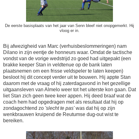
De eerste basisplaats van het jaar van Senn bleef niet onopgemerkt. Hij
vloog er in.
Bij afwezigheid van Marc (verhuisbeslommeringen) nam
Dilano in zijn eentje de honneurs waar. Omdat de tactische
vondst van de vorige wedstrijd zo goed had uitgepakt (een
brakke keeper Stan in veldtenue op de bank laten
plaatsnemen om een frisse veldspeler te laten keepen)
besloot hij dit concept verder uit te bouwen. Hij appte Stan
daarom met de vraag of hij zaterdagavond in het gezellige
uitgaansleven van Almelo weer tot het uiterste kon gaan. Dat
liet Stan zich geen twee keer appen. Hij deed braaf wat de
coach hem had opgedragen met als resultaat dat hij op
zondagochtend zo
'slecht te pas'
was dat hij op zijn
wenkbrauwen kruipend de Reutumse dug-out wist te
bereiken.