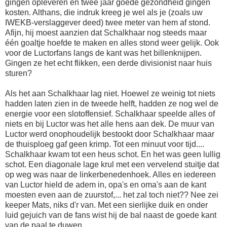
gingen opleveren en twee jaar goede gezondheid gingen
kosten. Althans, die indruk kreeg je wel als je (zoals uw
IWEKB-verslaggever deed) twee meter van hem af stond.
Afijn, hij moest aanzien dat Schalkhaar nog steeds maar
één goaltje hoefde te maken en alles stond weer gelijk. Ook
voor de Luctorfans langs de kant was het billenknijpen.
Gingen ze het echt flikken, een derde divisionist naar huis
sturen?
Als het aan Schalkhaar lag niet. Hoewel ze weinig tot niets
hadden laten zien in de tweede helft, hadden ze nog wel de
energie voor een slotoffensief. Schalkhaar speelde alles of
niets en bij Luctor was het alle hens aan dek. De muur van
Luctor werd onophoudelijk bestookt door Schalkhaar maar
de thuisploeg gaf geen krimp. Tot een minuut voor tijd....
Schalkhaar kwam tot een heus schot. En het was geen lullig
schot. Een diagonale lage krul met een vervelend stuitje dat
op weg was naar de linkerbenedenhoek. Alles en iedereen
van Luctor hield de adem in, opa's en oma's aan de kant
moesten even aan de zuurstof,... het zal toch niet?? Nee zei
keeper Mats, niks d'r van. Met een sierlijke duik en onder
luid gejuich van de fans wist hij de bal naast de goede kant
van de paal te duwen.