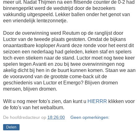
meer uit. Nadat Thijmen na een flitsende counter de 0-2 had
binnengeprikt werd de wedstrijd door de bezoekers
vakkundig uitgespeeld. Lekker ballen onder het genot van
een vriendelijk lentezonnetje.
Door de overwinning werd Reutum op de ranglijst door
Luctor van de tweede plaats gestoten. Omdat de bijkans
onaantastbare koploper Avanti deze ronde voor het eerst dit
seizoen een nederlaag had geleden, keken staf en spelers
toch even stiekem naar de stand. Luctor moet nog twee keer
spelen tegen Avanti en zou bij twee overwinningen nog
akelig dicht bij hen in de buurt kunnen komen. Staan we aan
de vooravond van de grootste come-back uit de
geschiedenis van Luctor et Emergo? Blijven dromen
mensen, blijven dromen.
Wilt u nog meer foto's zien, dan kunt u
HIERRR
klikken voor
de foto's van het webalbum.
De hoofdredacteur
op
18:26:00
Geen opmerkingen:
Delen