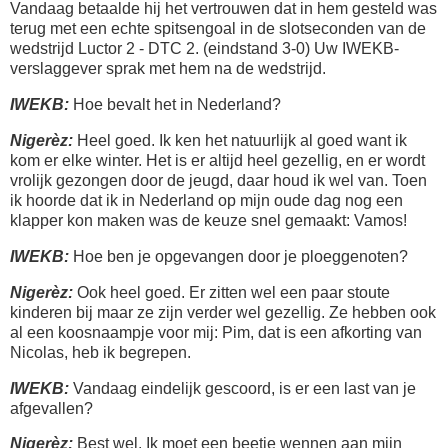
Vandaag betaalde hij het vertrouwen dat in hem gesteld was
terug met een echte spitsengoal in de slotseconden van de
wedstrijd Luctor 2 - DTC 2. (eindstand 3-0) Uw IWEKB-
verslaggever sprak met hem na de wedstrijd.
IWEKB:
Hoe bevalt het in Nederland?
Nigerèz:
Heel goed. Ik ken het natuurlijk al goed want ik
kom er elke winter. Het is er altijd heel gezellig, en er wordt
vrolijk gezongen door de jeugd, daar houd ik wel van. Toen
ik hoorde dat ik in Nederland op mijn oude dag nog een
klapper kon maken was de keuze snel gemaakt: Vamos!
IWEKB:
Hoe ben je opgevangen door je ploeggenoten?
Nigerèz:
Ook heel goed. Er zitten wel een paar stoute
kinderen bij maar ze zijn verder wel gezellig. Ze hebben ook
al een koosnaampje voor mij: Pim, dat is een afkorting van
Nicolas, heb ik begrepen.
IWEKB:
Vandaag eindelijk gescoord, is er een last van je
afgevallen?
Nigerèz:
Best wel. Ik moet een beetje wennen aan mijn