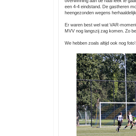
overwinning aan de haal leek te gaan.
een 4-4 eindstand. De gastheren m
heengezonden wegens herhaaldelijk (
Er waren best wel wat VAR-momentjes
MVV nog langszij zag komen. Zo bezi
We hebben zoals altijd ook nog foto'