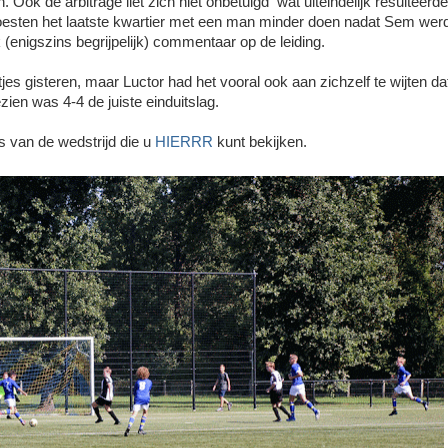
 Ook de arbitrage liet zich niet onbetuigd wat uiteindelijk resulteerde
oesten het laatste kwartier met een man minder doen nadat Sem wer
enigszins begrijpelijk) commentaar op de leiding.
 gisteren, maar Luctor had het vooral ook aan zichzelf te wijten da
en was 4-4 de juiste einduitslag.
s van de wedstrijd die u
HIERRR
kunt bekijken.