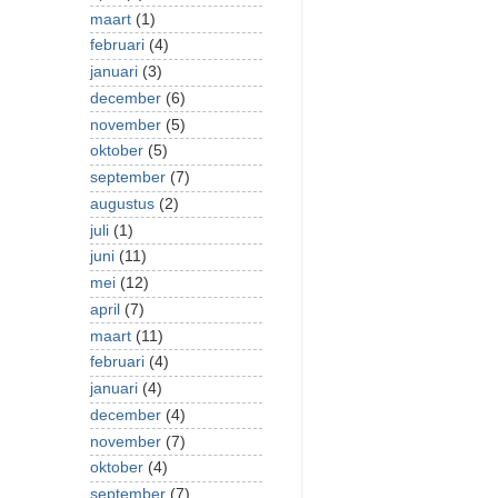
maart
(1)
februari
(4)
januari
(3)
december
(6)
november
(5)
oktober
(5)
september
(7)
augustus
(2)
juli
(1)
juni
(11)
mei
(12)
april
(7)
maart
(11)
februari
(4)
januari
(4)
december
(4)
november
(7)
oktober
(4)
september
(7)