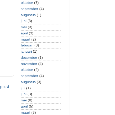
oktober
(7)
september
(4)
augustus
(1)
juni
(3)
mei
(3)
april
(3)
maart
(2)
februari
(3)
januari
(1)
december
(1)
november
(4)
oktober
(4)
september
(4)
augustus
(3)
post
juli
(1)
juni
(3)
mei
(8)
april
(5)
maart
(3)