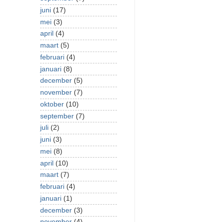
juni
(17)
mei
(3)
april
(4)
maart
(5)
februari
(4)
januari
(8)
december
(5)
november
(7)
oktober
(10)
september
(7)
juli
(2)
juni
(3)
mei
(8)
april
(10)
maart
(7)
februari
(4)
januari
(1)
december
(3)
november
(4)