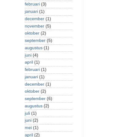
februari
(3)
januari
(1)
december
(1)
november
(5)
oktober
(2)
september
(5)
augustus
(1)
juni
(4)
april
(1)
februari
(1)
januari
(1)
december
(1)
oktober
(2)
september
(6)
augustus
(2)
juli
(1)
juni
(2)
mei
(1)
april
(2)