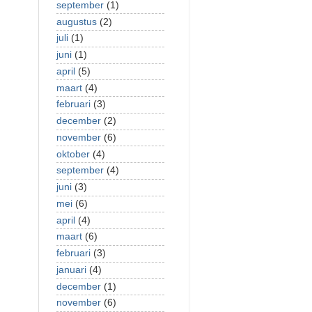
september
(1)
augustus
(2)
juli
(1)
juni
(1)
april
(5)
maart
(4)
februari
(3)
december
(2)
november
(6)
oktober
(4)
september
(4)
juni
(3)
mei
(6)
april
(4)
maart
(6)
februari
(3)
januari
(4)
december
(1)
november
(6)