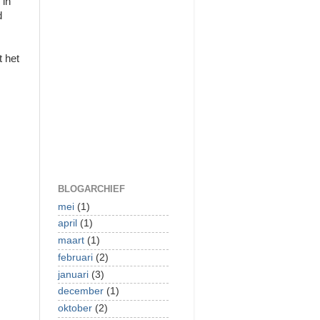
 in
d
t het
BLOGARCHIEF
mei
(1)
april
(1)
maart
(1)
februari
(2)
januari
(3)
december
(1)
oktober
(2)