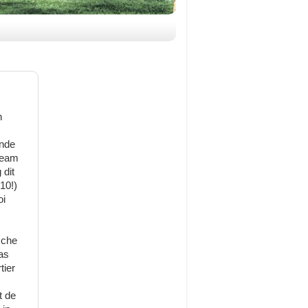
n
ende
 team
dit
(10!)
oi
sche
as
tier
t de