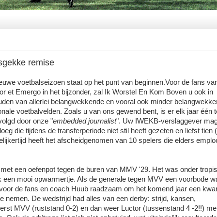
sgekke remise
nieuwe voetbalseizoen staat op het punt van beginnen.Voor de fans va
or et Emergo in het bijzonder, zal Ik Worstel En Kom Boven u ook in
uden van allerlei belangwekkende en vooral ook minder belangwekk
ale voetbalvelden. Zoals u van ons gewend bent, is er elk jaar één
volgd door onze "
embedded journalist
". Uw IWEKB-verslaggever mag 
g die tijdens de transferperiode niet stil heeft gezeten en liefst tien 
ijkertijd heeft het afscheidgenomen van 10 spelers die elders emplo
t met een oefenpot tegen de buren van MMV '29. Het was onder tropi
lijk een mooi opwarmertje. Als de generale tegen MVV een voorbode w
t voor de fans en coach Huub raadzaam om het komend jaar een kwar
te nemen. De wedstrijd had alles van een derby: strijd, kansen,
erst MVV (ruststand 0-2) en dan weer Luctor (tussenstand 4 -2!!) me