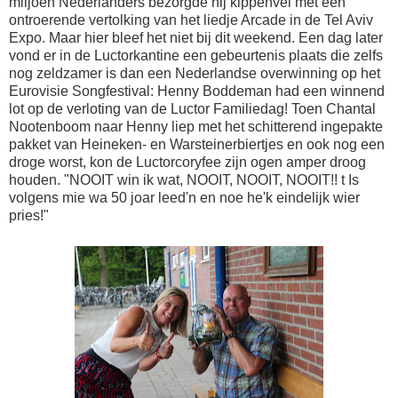
miljoen Nederlanders bezorgde hij kippenvel met een
ontroerende vertolking van het liedje Arcade in de Tel Aviv
Expo. Maar hier bleef het niet bij dit weekend. Een dag later
vond er in de Luctorkantine een gebeurtenis plaats die zelfs
nog zeldzamer is dan een Nederlandse overwinning op het
Eurovisie Songfestival: Henny Boddeman had een winnend
lot op de verloting van de Luctor Familiedag! Toen Chantal
Nootenboom naar Henny liep met het schitterend ingepakte
pakket van Heineken- en Warsteinerbiertjes en ook nog een
droge worst, kon de Luctorcoryfee zijn ogen amper droog
houden. "NOOIT win ik wat, NOOIT, NOOIT, NOOIT!! t Is
volgens mie wa 50 joar leed'n en noe he'k eindelijk wier
pries!"