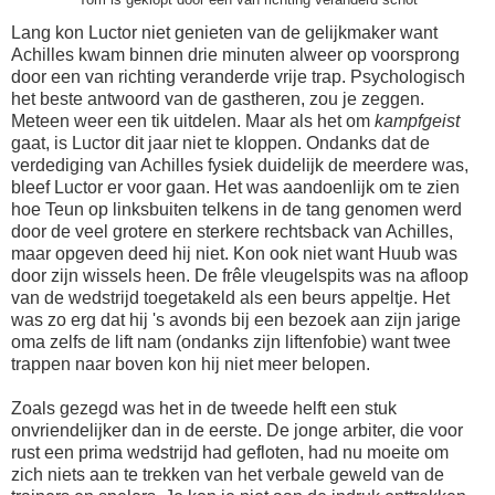
Tom is geklopt door een van richting veranderd schot
Lang kon Luctor niet genieten van de gelijkmaker want
Achilles kwam binnen drie minuten alweer op voorsprong
door een van richting veranderde vrije trap. Psychologisch
het beste antwoord van de gastheren, zou je zeggen.
Meteen weer een tik uitdelen. Maar als het om
kampfgeist
gaat, is Luctor dit jaar niet te kloppen. Ondanks dat de
verdediging van Achilles fysiek duidelijk de meerdere was,
bleef Luctor er voor gaan. Het was aandoenlijk om te zien
hoe Teun op linksbuiten telkens in de tang genomen werd
door de veel grotere en sterkere rechtsback van Achilles,
maar opgeven deed hij niet. Kon ook niet want Huub was
door zijn wissels heen. De frêle vleugelspits was na afloop
van de wedstrijd toegetakeld als een beurs appeltje. Het
was zo erg dat hij 's avonds bij een bezoek aan zijn jarige
oma zelfs de lift nam (ondanks zijn liftenfobie) want twee
trappen naar boven kon hij niet meer belopen.
Zoals gezegd was het in de tweede helft een stuk
onvriendelijker dan in de eerste. De jonge arbiter, die voor
rust een prima wedstrijd had gefloten, had nu moeite om
zich niets aan te trekken van het verbale geweld van de