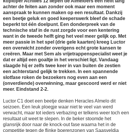
koploper Achilles'12 liepen de Almeloërs een helft lang
achter de feiten aan zonder ook maar een moment
aanspraak te kunnen maken op een resultaat. Dankzij
een beetje geluk en goed keeperswerk bleef de schade
beperkt tot één doelpunt. Een donderpreek van de
technische staf in de rust zorgde voor een kentering
want in de tweede helft ging het veel meer gelijk op. Met
meer passie in het spel (drie gele kaarten) kreeg Luctor
een overwicht zonder overigens echt grote kansen te
creëren. Maar met Sem als vrijetrappenspecialist weet je
dat er altijd een goaltje in het verschiet ligt. Vandaag
slaagde hij er zelfs twee keer in van buiten de zestien
een achterstand gelijk te trekken. In een spannende
slotfase roken de bezoekers nog even aan een
(onverdiende) overwinning, maar gescoord werd er niet
meer. Eindstand 2-2.
Luctor C1 doet een beetje denken Heracles Almelo dit
seizoen. Een leuk ploegje waar niet te veel van werd
verwacht, maar tot ieders verbazing er telkens weer toch een
resultaat uit weet te slepen. In de beker stoomde het
glansrijk door naar de knock-out fase waarna het in de
competitie tegen de flinke boerenzonen van Saasveldia