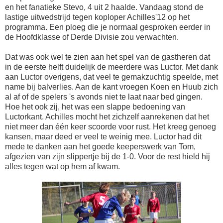
en het fanatieke Stevo, 4 uit 2 haalde. Vandaag stond de
lastige uitwedstrijd tegen koploper Achilles'12 op het
programma. Een ploeg die je normaal gesproken eerder in
de Hoofdklasse of Derde Divisie zou verwachten.
Dat was ook wel te zien aan het spel van de gastheren dat
in de eerste helft duidelijk de meerdere was Luctor. Met dank
aan Luctor overigens, dat veel te gemakzuchtig speelde, met
name bij balverlies. Aan de kant vroegen Koen en Huub zich
al af of de spelers 's avonds niet te laat naar bed gingen.
Hoe het ook zij, het was een slappe bedoening van
Luctorkant. Achilles mocht het zichzelf aanrekenen dat het
niet meer dan één keer scoorde voor rust. Het kreeg genoeg
kansen, maar deed er veel te weinig mee. Luctor had dit
mede te danken aan het goede keeperswerk van Tom,
afgezien van zijn slippertje bij de 1-0. Voor de rest hield hij
alles tegen wat op hem af kwam.