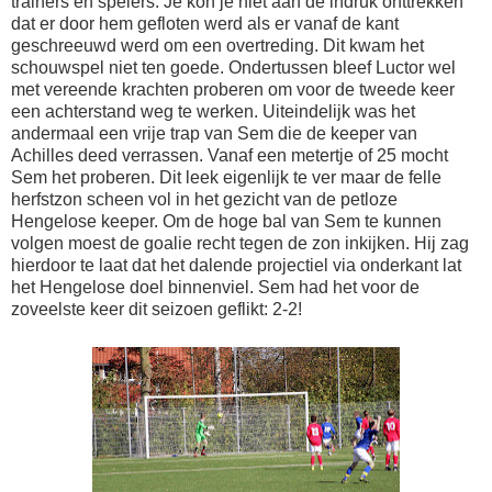
trainers en spelers. Je kon je niet aan de indruk onttrekken
dat er door hem gefloten werd als er vanaf de kant
geschreeuwd werd om een overtreding. Dit kwam het
schouwspel niet ten goede. Ondertussen bleef Luctor wel
met vereende krachten proberen om voor de tweede keer
een achterstand weg te werken. Uiteindelijk was het
andermaal een vrije trap van Sem die de keeper van
Achilles deed verrassen. Vanaf een metertje of 25 mocht
Sem het proberen. Dit leek eigenlijk te ver maar de felle
herfstzon scheen vol in het gezicht van de petloze
Hengelose keeper. Om de hoge bal van Sem te kunnen
volgen moest de goalie recht tegen de zon inkijken. Hij zag
hierdoor te laat dat het dalende projectiel via onderkant lat
het Hengelose doel binnenviel. Sem had het voor de
zoveelste keer dit seizoen geflikt: 2-2!