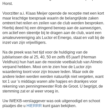
Horst.
Voorzitter a.i. Klaas Meijer opende de receptie met een kort
maar krachtige toespraak waarin de belangrijkste zaken
omtrent het reilen en zeilen van de club werden besproken.
Hierbij deed hij een dringend beroep aan de aanwezigen,
om actief een steentje bij te dragen aan de club, want een
amateurvereniging als Luctor et Emergo, staat en valt bij de
inzet van zijn vrijwilligers.
Na de preek was het tijd voor de huldiging van de
jubilarissen die al 25, 40, 50 en zelfs 65 jaar!! (Herman
Veldhuis) hun hart aan de mooiste voetbalclub van Almelo
verpand hebben. Mooi om te zien hoe de Luctor zijn
waardering toont voor zijn trouwe leden. Maar ook de
andere leden werden werden natuurlijk niet vergeten, want
tot 1 uur 's middags waren alle hapjes en drankjes voor
rekening van penningmeester Rob de Groot. U begrijpt, de
stemming zat er al weer vroeg in.
Uw IWEKB-verslaggever was ook uitgenodigd en schoot
plaatjes die u
HIERRR
kunt gaan bekijken.