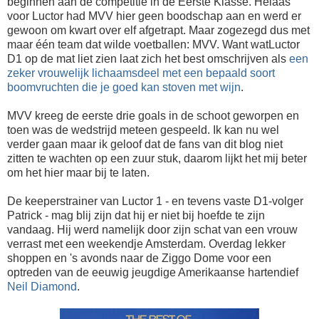
beginnen aan de competitie in de Eerste Klasse. Helaas
voor Luctor had MVV hier geen boodschap aan en werd er
gewoon om kwart over elf afgetrapt. Maar zogezegd dus met
maar één team dat wilde voetballen: MVV. Want watLuctor
D1 op de mat liet zien laat zich het best omschrijven als
een
zeker vrouwelijk lichaamsdeel met een bepaald soort
boomvruchten die je goed kan stoven met wijn
.
MVV kreeg de eerste drie goals in de schoot geworpen en
toen was de wedstrijd meteen gespeeld. Ik kan nu wel
verder gaan maar ik geloof dat de fans van dit blog niet
zitten te wachten op een zuur stuk, daarom lijkt het mij beter
om het hier maar bij te laten.
De keeperstrainer van Luctor 1 - en tevens vaste D1-volger
Patrick - mag blij zijn dat hij er niet bij hoefde te zijn
vandaag. Hij werd namelijk door zijn schat van een vrouw
verrast met een weekendje Amsterdam. Overdag lekker
shoppen en 's avonds naar de Ziggo Dome voor een
optreden van de eeuwig jeugdige Amerikaanse hartendief
Neil Diamond
.