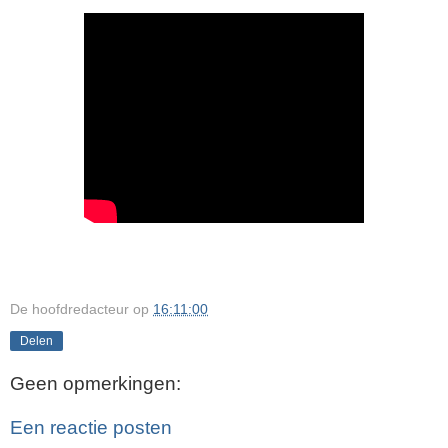
De hoofdredacteur
op
16:11:00
Delen
Geen opmerkingen:
Een reactie posten