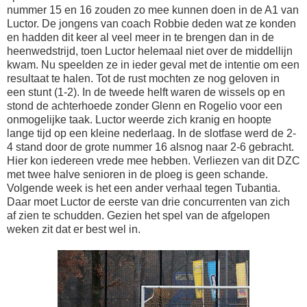
nummer 15 en 16 zouden zo mee kunnen doen in de A1 van
Luctor. De jongens van coach Robbie deden wat ze konden
en hadden dit keer al veel meer in te brengen dan in de
heenwedstrijd, toen Luctor helemaal niet over de middellijn
kwam. Nu speelden ze in ieder geval met de intentie om een
resultaat te halen. Tot de rust mochten ze nog geloven in
een stunt (1-2). In de tweede helft waren de wissels op en
stond de achterhoede zonder Glenn en Rogelio voor een
onmogelijke taak. Luctor weerde zich kranig en hoopte
lange tijd op een kleine nederlaag. In de slotfase werd de 2-
4 stand door de grote nummer 16 alsnog naar 2-6 gebracht.
Hier kon iedereen vrede mee hebben. Verliezen van dit DZC
met twee halve senioren in de ploeg is geen schande.
Volgende week is het een ander verhaal tegen Tubantia.
Daar moet Luctor de eerste van drie concurrenten van zich
af zien te schudden. Gezien het spel van de afgelopen
weken zit dat er best wel in.