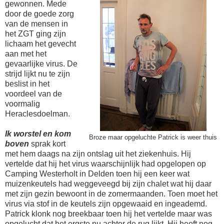
gewonnen. Mede
door de goede zorg
van de mensen in
het ZGT ging zijn
lichaam het gevecht
aan met het
gevaarlijke virus. De
strijd lijkt nu te zijn
beslist in het
voordeel van de
voormalig
Heraclesdoelman.
Ik worstel en kom
Broze maar opgeluchte Patrick is weer thuis
boven
sprak kort
met hem daags na zijn ontslag uit het ziekenhuis. Hij
vertelde dat hij het virus waarschijnlijk had opgelopen op
Camping Westerholt in Delden toen hij een keer wat
muizenkeutels had weggeveegd bij zijn chalet wat hij daar
met zijn gezin bewoont in de zomermaanden. Toen moet het
virus via stof in de keutels zijn opgewaaid en ingeademd.
Patrick klonk nog breekbaar toen hij het vertelde maar was
opgelucht dat het ergste nu achter de rug lijkt. Hij heeft nog