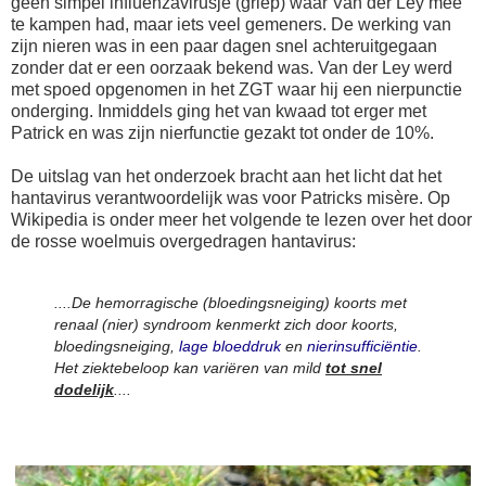
geen simpel influenzavirusje (griep) waar Van der Ley mee
te kampen had, maar iets veel gemeners. De werking van
zijn nieren was in een paar dagen snel achteruitgegaan
zonder dat er een oorzaak bekend was. Van der Ley werd
met spoed opgenomen in het ZGT waar hij een nierpunctie
onderging. Inmiddels ging het van kwaad tot erger met
Patrick en was zijn nierfunctie gezakt tot onder de 10%.
De uitslag van het onderzoek bracht aan het licht dat het
hantavirus verantwoordelijk was voor Patricks misère. Op
Wikipedia is onder meer het volgende te lezen over het door
de rosse woelmuis overgedragen hantavirus:
....De hemorragische (bloedingsneiging) koorts met
renaal (nier) syndroom kenmerkt zich door koorts,
bloedingsneiging,
lage bloeddruk
en
nierinsufficiëntie
.
Het ziektebeloop kan variëren van mild
tot snel
dodelijk
....